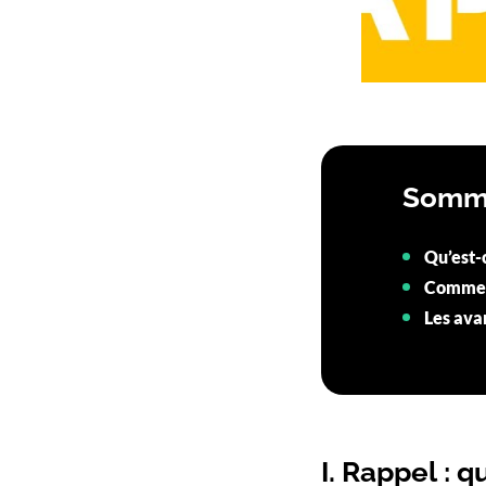
Somm
Qu’est-c
Comment
Les ava
I. Rappel : q